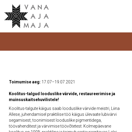
Hom
L
Lubivärvimise koolitus-
talgud
Toimumise aeg:
17.07–19.07.2021
Koolitus-talgud looduslike värvide, restaureerimise ja
muinsuskaitsehuvilistele!
Koolitus-talgute käigus saab looduslike värvide meistri, Liina
Allese, juhendamisel praktilise töö käigus ülevaate lubivärvi
segamisest, toonimisest looduslike pigmentidega,
töövahenditest ja värvimise töövõtetest. Kolmepäevane