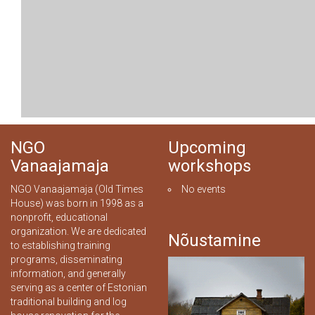
NGO
Upcoming
Vanaajamaja
workshops
NGO Vanaajamaja (Old Times
No events
House) was born in 1998 as a
nonprofit, educational
organization. We are dedicated
Nõustamine
to establishing training
programs, disseminating
information, and generally
serving as a center of Estonian
traditional building and log