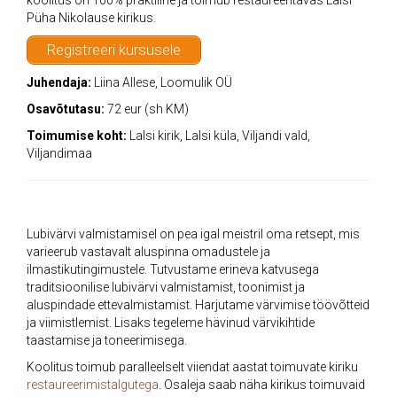
koolitus on 100% praktiline ja toimub restaureeritavas Lalsi
Püha Nikolause kirikus.
Registreeri kursusele
Juhendaja:
Liina Allese, Loomulik OÜ
Osavõtutasu:
72 eur (sh KM)
Toimumise koht:
Lalsi kirik, Lalsi küla, Viljandi vald,
Viljandimaa
Lubivärvi valmistamisel on pea igal meistril oma retsept, mis
varieerub vastavalt aluspinna omadustele ja
ilmastikutingimustele. Tutvustame erineva katvusega
traditsioonilise lubivärvi valmistamist, toonimist ja
aluspindade ettevalmistamist. Harjutame värvimise töövõtteid
ja viimistlemist. Lisaks tegeleme hävinud värvikihtide
taastamise ja toneerimisega.
Koolitus toimub paralleelselt viiendat aastat toimuvate kiriku
restaureerimistalgutega
. Osaleja saab näha kirikus toimuvaid