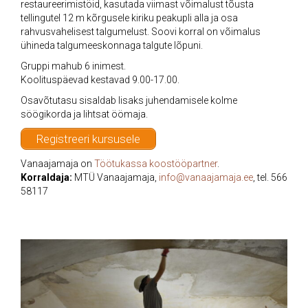
restaureerimistöid, kasutada viimast võimalust tõusta
tellingutel 12 m kõrgusele kiriku peakupli alla ja osa
rahvusvahelisest talgumelust. Soovi korral on võimalus
ühineda talgumeeskonnaga talgute lõpuni.
Gruppi mahub 6 inimest.
Koolituspäevad kestavad 9.00-17.00.
Osavõtutasu sisaldab lisaks juhendamisele kolme
söögikorda ja lihtsat öömaja.
Registreeri kursusele
Vanaajamaja on
Töötukassa koostööpartner
.
Korraldaja:
MTÜ Vanaajamaja,
info@vanaajamaja.ee
, tel. 566
58117