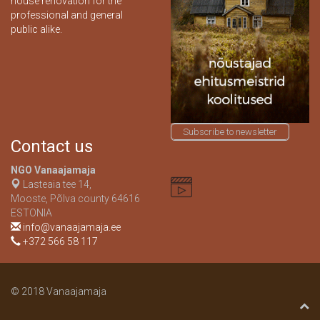
house renovation for the
professional and general
public alike.
Subscribe to newsletter
Contact us
NGO Vanaajamaja
Lasteaia tee 14,
Mooste, Põlva county 64616
ESTONIA
info@vanaajamaja.ee
+372 566 58 117
© 2018 Vanaajamaja