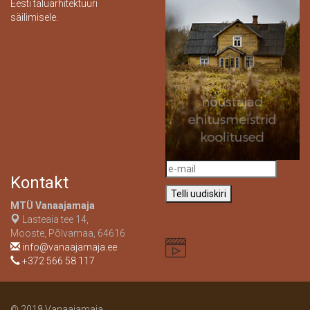
Eesti taluarhitektuuri
säilimisele.
Kontakt
MTÜ Vanaajamaja
Lasteaia tee 14,
Mooste, Põlvamaa, 64616
info@vanaajamaja.ee
+372 566 58 117
© 2018 Vanaajamaja