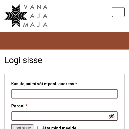
Toggl
navig
Hom
M
Logi sisse
Nõutud
Kasutajanimi või e-posti aadress
*
Nõutud
Parool
*
Logi sisse
Jäta mind meelde