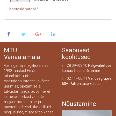
Kaotasid parooli?
MTÜ
Saabuvad
Vanaajamaja
koolitused
Vanaajamaja tegeleb alates
28.09–02.10
Palgivahetuse
1998. aastast Eesti
kursus: hoone tõstmine
taluarhitektuuri ja
02.11–06.11
Vanusegrupile
traditsiooniliste ehitusvõtete
50+: Palkehituse kursus
uurimise, õpetamise ja
tutvustamisega. Soovime, et
inimesed teeksid vanade
majade hooldamisel ja
Nõustamine
taastamisel teadlikke valikuid
ning usume, et see aitab kaasa