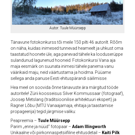
Autor: Tuule Müürsepp
Tänavune fotokonkurss tõi meile 150 pilti 46 autorilt. Rõõm
on näha, kuidas inimesed tunnevad heameelt ja uhkust oma
taastatud hoonete üle, aga panevad tähele ka looduserüppe
sulandunud lagunenud hooneid. Fotokonkursi Vana aja
maja eesmärk on suunata inimesi tähele panema vanu
väärikaid maju, neid väärtustama ja hoidma. Püüame
sellega anda panuse Eesti ehituspärandi säilimisse.
Hea meel on soovida õnne tänavuste ära märgitud tööde
autoritele! Zürii koosseisus Silver Kommussaar (fotograaf),
Joosep Metslang (traditsioonilise arhitektuuri ekspert) ja
Ragner Lõbu (MTÜ Vanaajamaja, ehitaja ja taastamise
propageerija) tegid järgmise valiku:
Peapreemia –
Tuule Müürsepp
Parim „enne ja nüüd“ fotopaar –
Adam Illingworth
Unikaalne või piirkonnaspetsiifiline ehitusdetail –
Kaiti Pilk