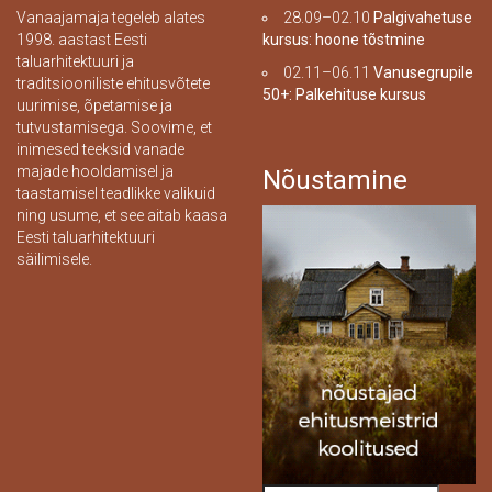
Vanaajamaja tegeleb alates
28.09–02.10
Palgivahetuse
1998. aastast Eesti
kursus: hoone tõstmine
taluarhitektuuri ja
02.11–06.11
Vanusegrupile
traditsiooniliste ehitusvõtete
50+: Palkehituse kursus
uurimise, õpetamise ja
tutvustamisega. Soovime, et
inimesed teeksid vanade
majade hooldamisel ja
Nõustamine
taastamisel teadlikke valikuid
ning usume, et see aitab kaasa
Eesti taluarhitektuuri
säilimisele.