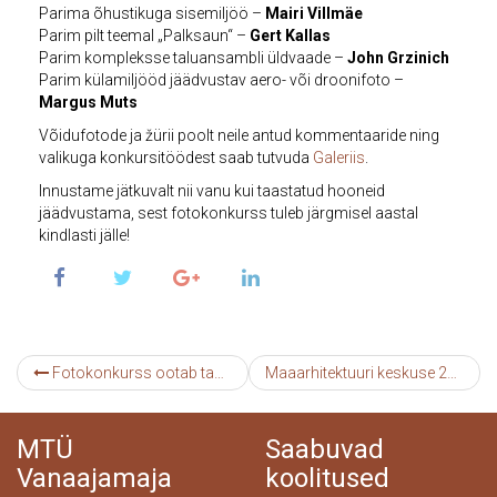
Parima õhustikuga sisemiljöö –
Mairi Villmäe
Parim pilt teemal „Palksaun“ –
Gert Kallas
Parim kompleksse taluansambli üldvaade –
John Grzinich
Parim külamiljööd jäädvustav aero- või droonifoto –
Margus Muts
Võidufotode ja žürii poolt neile antud kommentaaride ning
valikuga konkursitöödest saab tutvuda
Galeriis
.
Innustame jätkuvalt nii vanu kui taastatud hooneid
jäädvustama, sest fotokonkurss tuleb järgmisel aastal
kindlasti jälle!
Fotokonkurss ootab taas pilte!
Maaarhitektuuri keskuse 2017. aasta seminarid ja töötoad spetsialistidele
MTÜ
Saabuvad
Vanaajamaja
koolitused