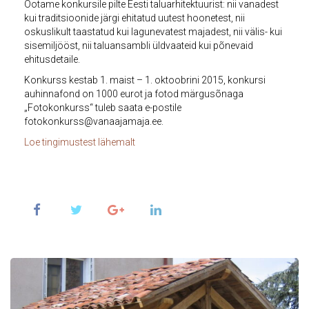
Ootame konkursile pilte Eesti taluarhitektuurist: nii vanadest
kui traditsioonide järgi ehitatud uutest hoonetest, nii
oskuslikult taastatud kui lagunevatest majadest, nii välis- kui
sisemiljööst, nii taluansambli üldvaateid kui põnevaid
ehitusdetaile.
Konkurss kestab 1. maist – 1. oktoobrini 2015, konkursi
auhinnafond on 1000 eurot ja fotod märgusõnaga
„Fotokonkurss“ tuleb saata e-postile
fotokonkurss@vanaajamaja.ee.
Loe tingimustest lähemalt