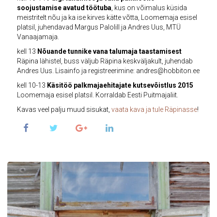
soojustamise avatud töötuba
, kus on võimalus küsida
meistritelt nõu ja ka ise kirves kätte võtta, Loomemaja esisel
platsil, juhendavad Margus Palolill ja Andres Uus, MTÜ
Vanaajamaja.
kell 13
Nõuande tunnike vana talumaja taastamisest
Räpina lähistel, buss väljub Räpina keskväljakult, juhendab
Andres Uus. Lisainfo ja registreerimine: andres@hobbiton.ee
kell 10-13
Käsitöö palkmajaehitajate kutsevõistlus 2015
Loomemaja esisel platsil. Korraldab Eesti Puitmajaliit.
Kavas veel palju muud sisukat,
vaata kava ja tule Räpinasse
!