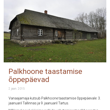
Palkhoone taastamise
õppepäevad
2 jaan. 2015
Vanaajamaja kutsub Palkhoone taastamise õppepäevale: 3.
jaanuaril Tallinnas ja 9. jaanuaril Tartus.