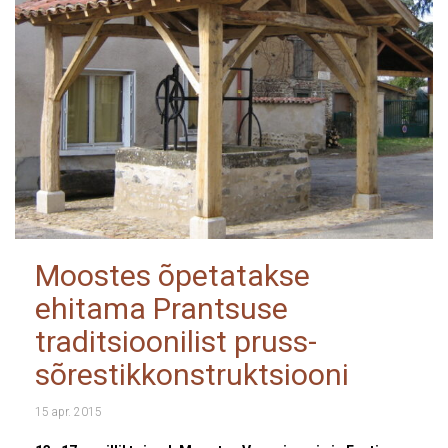
Moostes õpetatakse
ehitama Prantsuse
traditsioonilist pruss-
sõrestikkonstruktsiooni
15 apr. 2015