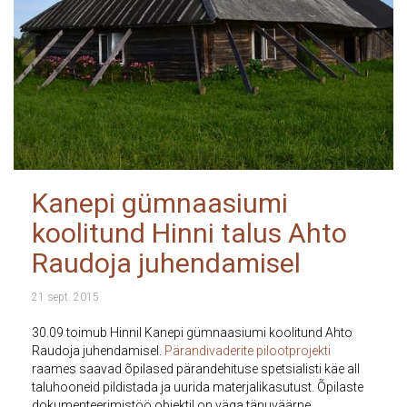
Kanepi gümnaasiumi
koolitund Hinni talus Ahto
Raudoja juhendamisel
21 sept. 2015
30.09 toimub Hinnil Kanepi gümnaasiumi koolitund Ahto
Raudoja juhendamisel.
Pärandivaderite pilootprojekti
raames saavad õpilased
pärandehituse spetsialisti käe all
taluhooneid pildistada ja
uurida
materjalikasutust. Õpilaste
dokumenteerimistöö objektil on väga tänuväärne