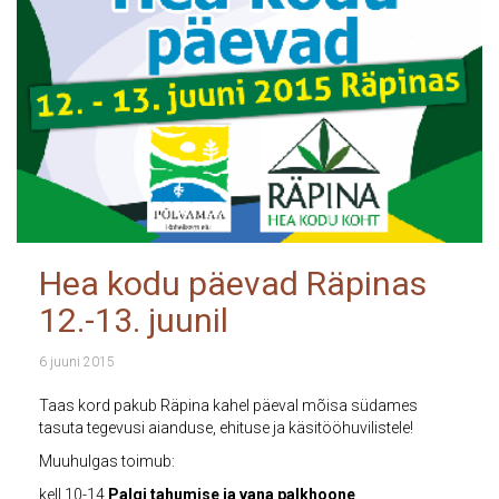
Hea kodu päevad Räpinas
12.-13. juunil
6 juuni 2015
Taas kord pakub Räpina kahel päeval mõisa südames
tasuta tegevusi aianduse, ehituse ja käsitööhuvilistele!
Muuhulgas toimub:
kell 10-14
Palgi tahumise ja vana palkhoone