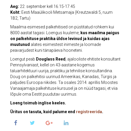
Aeg:
22. september kell 16.15-17.45
Koht:
Eesti Maaülikooli Metsamaja (Kreutzwaldi 5, ruum
1B2, Tartu)
Maailma esimesed palkehitised on püstitatud rohkem kui
8000 aastat tagasi. Loengus kuuleme,
kus maailma paigus
on palkehituse praktika üldse levinud ja kuidas ajas
muutunud
alates esimestest inimeste ja loomade
peavarjudest kuni tänapäeva hooneteni.
Loengut peab
Douglass Reed
, ajalooliste ehitiste konsultant
Pennsylvaniast, kellel on 43-aastane kogemus
taluarhitektuuri uurija, praktiku ja tehnilise konsultandina.
Doug on palkehitisi uurinud Ameerikas, Kanadas, Türgis ja
paljudes Euroopa riikides. Ta osales 2014. aprillis Moostes
Vanaajamaja palkehituse kursusel ja on nüüd tagasi, et viia
lõpule oma Eestit puudutav uurimus.
Loeng toimub inglise keeles.
Üritus on tasuta, kuid palume end
registreerida
.