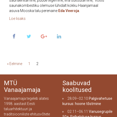
saunaehitamine, puude tegemine, liha suitsutamine,” võttis
saunakombestiku olemuse lühidalt kokku Haanjamaal
asuva Mooska talu perenaine
Eda Veeroja
.
Loe lisaks
« Eelmine
1
2
MTÜ
Saabuvad
Vanaajamaja
koolitused
Vanaajamaja tegeleb alates
28.09–02.10
Palgivahetuse
1998. aastast Eesti
kursus: hoone tõstmine
taluarhitektuuri ja
02.11–06.11
Vanusegrupile
traditsiooniliste ehitusvõtete
50+: Palkehituse kursus