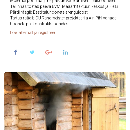
Mõlemal pool räägime palkide vahetamisest palkhoonetes.
Tallinnas toetab päeva EVMi Maaarhitektuuri keskus ja Heiki
Pärdi räägib Eesti tal
uhoonete arenguloost.
Tartus räägib OÜ Rändmeister projekteerija Ain Pihl vanade
hoonete puitkonstruktsioonidest.
Loe lähemalt ja registreeri