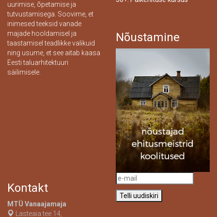
uurimise, õpetamise ja
tutvustamisega. Soovime, et
inimesed teeksid vanade
majade hooldamisel ja
Nõustamine
taastamisel teadlikke valikuid
ning usume, et see aitab kaasa
Eesti taluarhitektuuri
säilimisele.
Kontakt
MTÜ Vanaajamaja
Lasteaia tee 14,