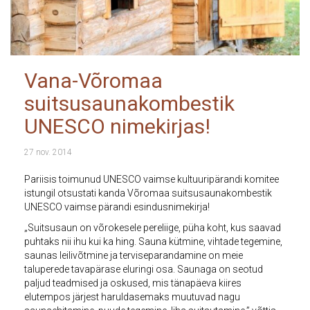
Vana-Võromaa
suitsusaunakombestik
UNESCO nimekirjas!
27 nov. 2014
Pariisis toimunud UNESCO vaimse kultuuripärandi komitee
istungil otsustati kanda Võromaa suitsusaunakombestik
UNESCO vaimse pärandi esindusnimekirja!
„Suitsusaun on võrokesele pereliige, püha koht, kus saavad
puhtaks nii ihu kui ka hing. Sauna kütmine, vihtade tegemine,
saunas leilivõtmine ja terviseparandamine on meie
taluperede tavapärase eluringi osa. Saunaga on seotud
paljud teadmised ja oskused, mis tänapäeva kiires
elutempos järjest haruldasemaks muutuvad nagu