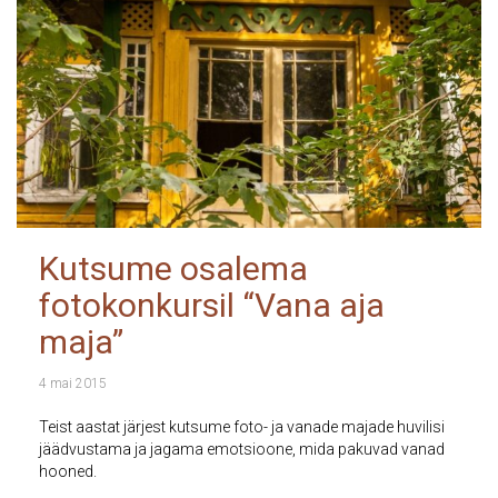
Kutsume osalema
fotokonkursil “Vana aja
maja”
4 mai 2015
Teist aastat järjest kutsume foto- ja vanade majade huvilisi
jäädvustama ja jagama emotsioone, mida pakuvad vanad
hooned.