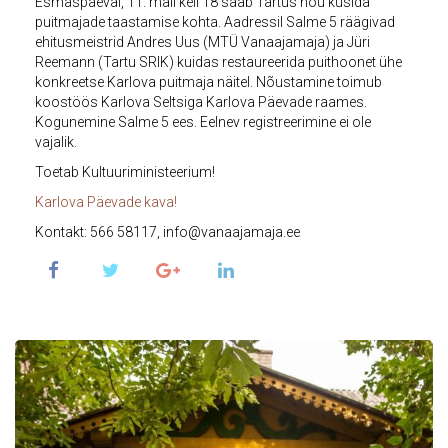
Esmaspäeval, 11. mail kell 18 saab Tartus nõu küsida
puitmajade taastamise kohta. Aadressil Salme 5 räägivad
ehitusmeistrid Andres Uus (MTÜ Vanaajamaja) ja Jüri
Reemann (Tartu SRIK) kuidas restaureerida puithoonet ühe
konkreetse Karlova puitmaja näitel. Nõustamine toimub
koostöös Karlova Seltsiga Karlova Päevade raames.
Kogunemine Salme 5 ees. Eelnev registreerimine ei ole
vajalik.
Toetab Kultuuriministeerium!
Karlova Päevade kava!
Kontakt: 566 58117, info@vanaajamaja.ee