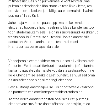
mitmekesistuvas ning puitkarkassile kontsentreeruvas
puitmajasektoris tekib üha enam ka teadlikke kliente, kes
soovivad oma koduks just kõige autentsemal viisil valminud
puitmaja“, lisab Kivil.
Juhendaja Mourad on puussepp, kes on keskendunud
ehitustraditsioonide hoidmisele ning klassikaliste käsitöö
tööriistade kasutamisele. Ta on nii renoveerinud kui ehitanud
traditsioonilisi Prantsuse puitehitisi üheksa aastat. Viis
aastat on Mourad andnud oma teadmisi edasi
Prantsusmaa palkmajaehitajatele.
Vanaajamaja eesmärkideks on muuseas nii välismaistele
õppuritele Eesti taluarhitektuuri tutvustamine ja õpetamine
kui ka huvitavate välismaiste koolitajate Eestisse toomine,
kelle juhendamisel saaksid Eesti puitehituse huvilised oma
oskusi täiendada ning silmaringi laiendada.
Eesti Puitmajaklastri tegevuse üks prioriteetseid valdkondi
on partnerite erialaste kompetentside arendamine.
Töötoa korraldamist rahastab osaliselt Eesti puitmaju
eksportivate ettevõtete klastri täistaotluse projekt, mida