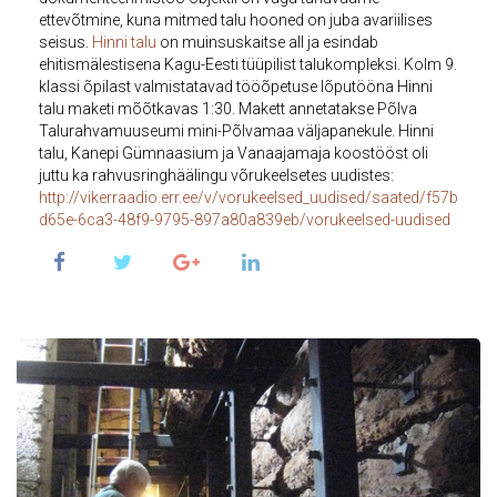
ettevõtmine, kuna mitmed t
alu hooned on juba avariilises
seisus.
Hinni talu
on muinsuskaitse all ja esindab
ehitismälestisena Kagu-Eesti tüüpilist talukompleksi.
Kolm 9.
klassi õpilast
valmistatavad
tööõpetuse lõputööna Hinni
talu maketi mõõtkavas 1:30. Makett annetatakse Põlva
Talurahvamuuseumi mini-Põlvamaa väljapanekule. Hinni
talu, Kanepi Gümnaasium ja Vanaajamaja koostööst oli
juttu ka rahvusringhäälingu võrukeelsetes uudistes:
http://vikerraadio.err.ee/v/vorukeelsed_uudised/saated/f57b
d65e-6ca3-48f9-9795-897a80a839eb/vorukeelsed-uudised