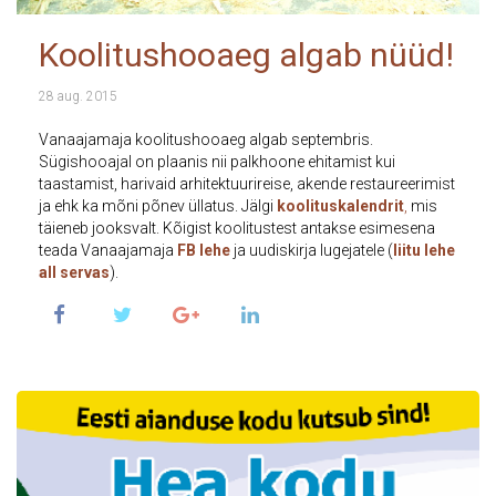
Koolitushooaeg algab nüüd!
28 aug. 2015
Vanaajamaja koolitushooaeg algab septembris.
Sügishooajal on plaanis nii palkhoone ehitamist kui
taastamist, harivaid arhitektuurireise, akende restaureerimist
ja ehk ka mõni põnev üllatus. Jälgi
koolituskalendrit
,
mis
täieneb jooksvalt. Kõigist koolitustest antakse esimesena
teada Vanaajamaja
FB lehe
ja uudiskirja lugejatele (
liitu lehe
all servas
).