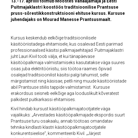
13.-17. aprillil toimub Moostes Vanaajamaja ja Eesti
Puitmajaklastri koostöös traditsioonilise Prantsuse
pruss-sõrestikkonstruktsiooni ehituse kursus. Kursuse
juhendajaks on Mourad Manesse Prantsusmaalt.
Kursus keskendub eelkõige traditsioonilisele
käsitööriistadega ehitamisele, kus osalevad Eesti parimad
professionaalsed käsitsi palkmajaehitajad. Puitmajaklastri
juht Lauri Kivil toob välja, et kui tänapäevase
käsitööpalkmaja valmistamiseks kasutatakse väga suures
osas juba elektritööriistu, siis töötoa raames õpivad
osalejad traditsioonilist käsitsi palgi tahumist, selle
märgistamist ning käsisae, peitli ning muude käsitööriistade
abil Prantsuse stiilis tappide valmistamist. Kursuse
erakordsus seisneb eelkõige aga looduslikult kõveratest
palkidest puitkarkassi ehitamises.
Kivil hindab kursust käsitööpalkmajatootjatele väga
vajalikuks: „Arvestades käsitööpalkmajade ekspordis suurt
Prantsuse turu osakaalu, annab töötoas omandatav
tehnika kindlasti klastri käsitööpalkmajatootjatele
konkurentsieelise“, kommenteerib Kivil. „Järjest