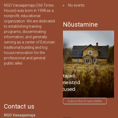
NGO Vanaajamaja (Old Times
No events
House) was born in 1998 as a
nonprofit, educational
organization. We are dedicated
Nõustamine
to establishing training
programs, disseminating
information, and generally
serving as a center of Estonian
traditional building and log
house renovation for the
professional and general
public alike.
Subscribe to newsletter
Contact us
NGO Vanaajamaja