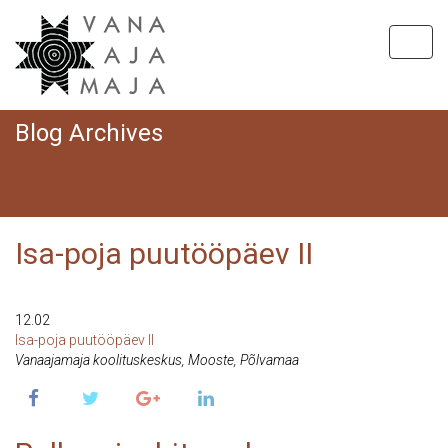
Toggl
navig
Blog Archives
Hom
Isa-poja puutööpäev II
12 Feb 2022
12.02
Isa-poja puutööpäev II
Vanaajamaja koolituskeskus, Mooste, Põlvamaa